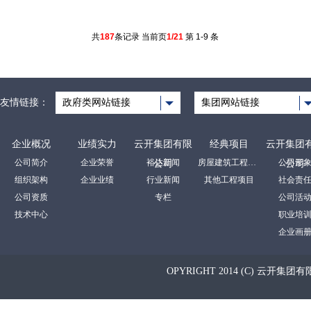
共
187
条记录 当前页
1/21
第 1-9 条
友情链接：
政府类网站链接
集团网站链接
企业概况
业绩实力
云开集团有限
经典项目
云开集团
公司简介
企业荣誉
裕达新闻
房屋建筑工程项目
公司形
公司
公司
组织架构
企业业绩
行业新闻
其他工程项目
社会责
公司资质
专栏
公司活
技术中心
职业培
企业画
OPYRIGHT 2014 (C) 云开集团有