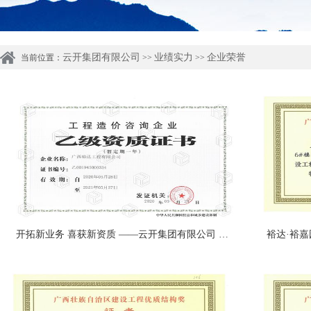
云开集团有限公司
业绩实力
企业荣誉
当前位置：
>>
>>
开拓新业务 喜获新资质 ——云开集团有限公司 喜获工程造价咨询企业乙级资质（暂定一年）