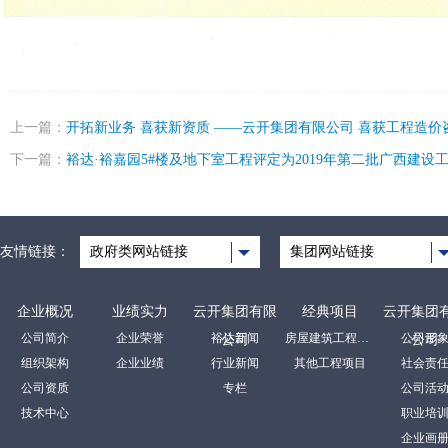
上一篇：
开拓新业务 喜获新资质 ——云开集团有限公司 喜获工程造
下一篇：
裕达·裕嘉园5#楼及地下室工程评定为2019年第二批广西建设
友情链接：
政府类网站链接
集团网站链接
企业概况
业绩实力
云开集团有限
经典项目
云开集团
公司简介
企业荣誉
裕达新闻
房屋建筑工程项目
公司形
公司
公司
组织架构
企业业绩
行业新闻
其他工程项目
社会责
公司资质
专栏
公司活
技术中心
职业培
企业画