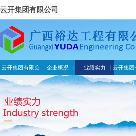
云开集团有限公司
云开集团有限公
企业概况
业绩实力
云开集团
司
司