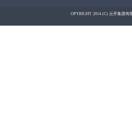
OPYRIGHT 2014 (C) 云开集团有