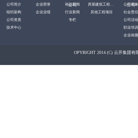
公司简介
企业荣誉
裕达新闻
房屋建筑工程项目
公司形
公司
公司
组织架构
企业业绩
行业新闻
其他工程项目
社会责
公司资质
专栏
公司活
技术中心
职业培
企业画
OPYRIGHT 2014 (C) 云开集团有