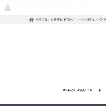
云开集团有限公司
企业概况
公司
当前位置：
>>
>>
共
0
条记录 当前页
1/1
第 1-0 条