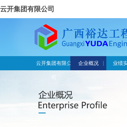
云开集团有限公司
云开集团有限公
企业概况
业绩
司