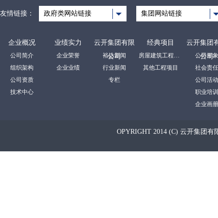
友情链接：
政府类网站链接
集团网站链接
企业概况
业绩实力
云开集团有限
经典项目
云开集团
公司简介
企业荣誉
裕达新闻
房屋建筑工程项目
公司形
公司
公司
组织架构
企业业绩
行业新闻
其他工程项目
社会责
公司资质
专栏
公司活
技术中心
职业培
企业画
OPYRIGHT 2014 (C) 云开集团有