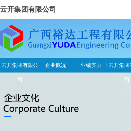
云开集团有限公司
云开集团有限公
企业概况
业绩实力
云开集团
司
司