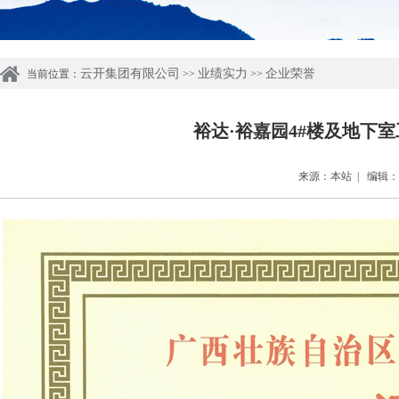
云开集团有限公司
业绩实力
企业荣誉
当前位置：
>>
>>
裕达·裕嘉园4#楼及地下
来源：本站 | 编辑：管理