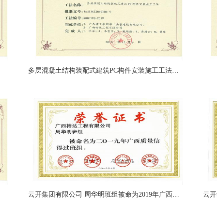
多层混凝土结构装配式建筑PC构件安装施工工法（广西建工二安）
云开集团有限公司 周华明班组被命为2019年广西质量信得过班组