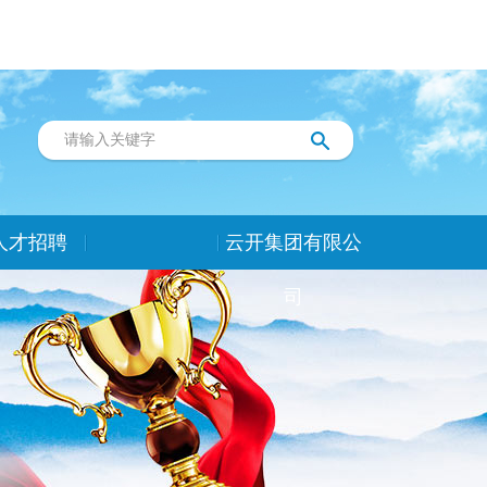
人才招聘
云开集团有限公
司