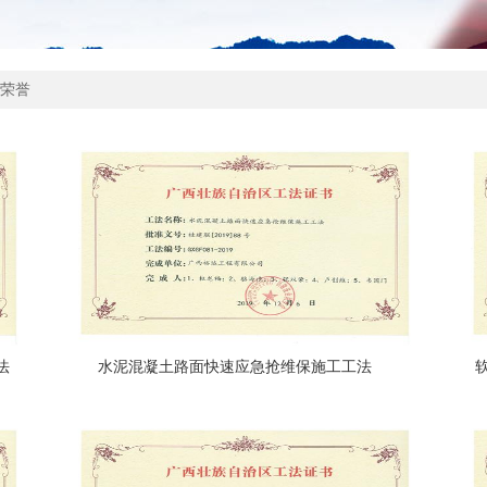
荣誉
法
水泥混凝土路面快速应急抢维保施工工法