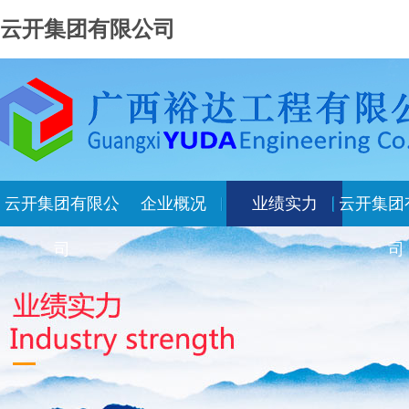
云开集团有限公司
云开集团有限公
企业概况
业绩实力
云开集团
司
司