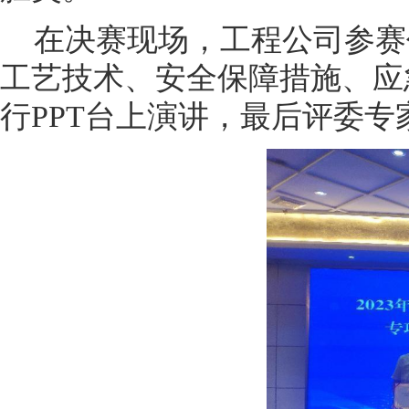
在决赛现场，工程公司参赛
工艺技术、安全保障措施、应
行
PPT台上演讲，最后评委专