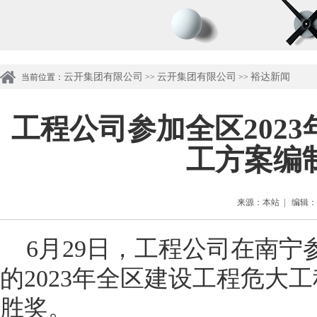
云开集团有限公司
云开集团有限公司
裕达新闻
当前位置：
>>
>>
工程公司参加全区202
工方案编
来源：本站 | 编辑：管理
6月29日，工程公司在南
的2023年全区建设工程危大
胜奖。