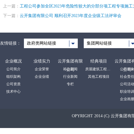
上一篇：
工程公司参加全区2023年危险性较大的分部分项工程专项施
下一篇：
云开集团有限公司 顺利召开2023年度企业级工法评审会
友情链接：
政府类网站链接
集团网站链接
企业概况
业绩实力
云开集团有限
经典项目
云开集团
公司简介
企业荣誉
裕达新闻
房屋建筑工程项目
公司形
公司
公司
组织架构
企业业绩
行业新闻
其他工程项目
社会责
公司资质
专栏
公司活
技术中心
职业培
企业画
OPYRIGHT 2014 (C) 云开集团有