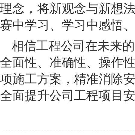
理念，将新观念与新想
赛中学习、学习中感悟
相信工程公司在未来的
全面性、准确性、操作
项施工方案
，精准消除
全面提升公司工程项目