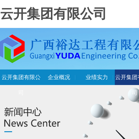
云开集团有限公司
云开集团有限公
企业概况
业绩实力
云开集团
司
司