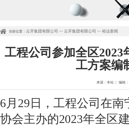
云开集团有限公司
云开集团有限公司
裕达新闻
当前位置：
>>
>>
工程公司参加全区202
工方案编
来源：本站 | 编辑：管理
6月29日，工程公司在
协会主办
的
2023年
全区