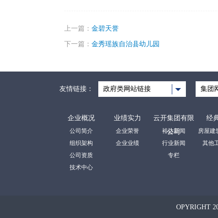
上一篇：
金碧天誉
下一篇：
金秀瑶族自治县幼儿园
友情链接：
政府类网站链接
集团
企业概况
业绩实力
云开集团有限
经
公司简介
企业荣誉
裕达新闻
公司
组织架构
企业业绩
行业新闻
其他
公司资质
专栏
技术中心
OPYRIGHT 