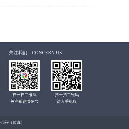
关注我们
CONCERN US
扫一扫二维码
扫一扫二维码
关注裕达微信号
进入手机版
697699（传真）