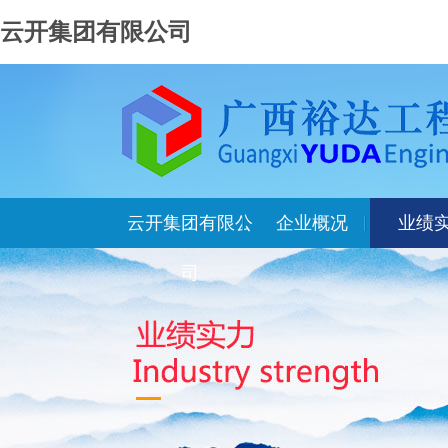
云开集团有限公司
云开集团有限公
企业概况
业绩
司