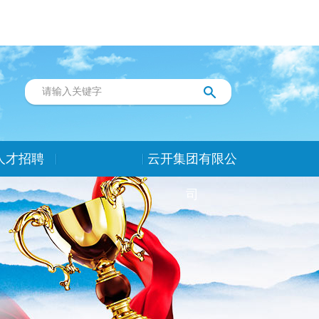
人才招聘
云开集团有限公
司