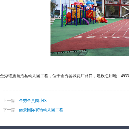
金秀瑶族自治县幼儿园工程，位于金秀县城瓦厂路口，建设总用地：
4933
上一篇：
金秀金贵园小区
下一篇：
丽景国际双语幼儿园工程