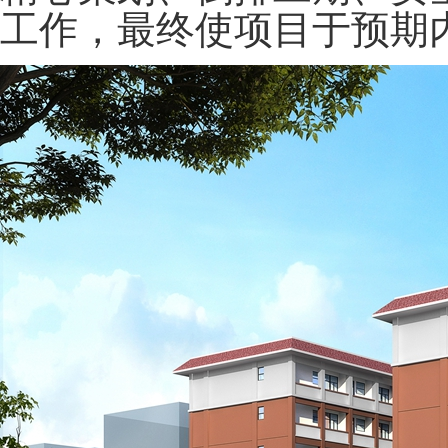
工作，最终使项目于预期