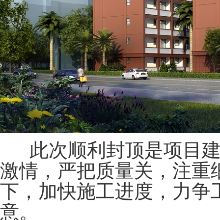
此次顺利封顶是项目建
激情，严把质量关，注重
下，加快施工进度，力争
意。