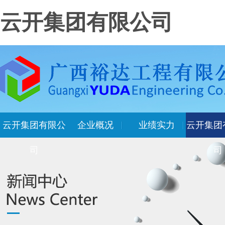
云开集团有限公司
云开集团有限公
企业概况
业绩实力
云开集团
司
司