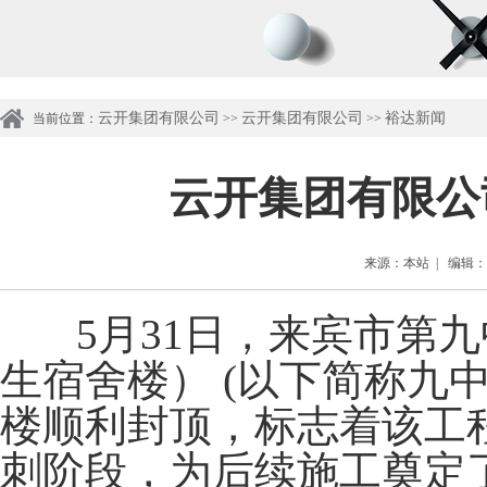
云开集团有限公司
云开集团有限公司
裕达新闻
当前位置：
>>
>>
云开集团有限公司
来源：本站 | 编辑：管理
5月31日，来宾市第九中
生宿舍楼） (以下简称九中
楼顺利封顶，标志着该工
刺阶段，为后续施工奠定