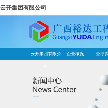
云开集团有限公司
云开集团有限公
企业概况
业绩
司