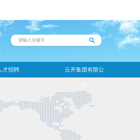
人才招聘
云开集团有限公
司