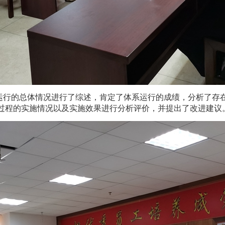
行的总体情况进行了综述，肯定了体系运行的成绩，分析了存在
过程的实施情况以及实施效果进行分析评价，并提出了改进建议