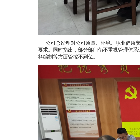
公司总经理对公司质量、环境、职业健康安
要求。同时指出，部分部门仍不重视管理体系
料编制等方面管控不到位。