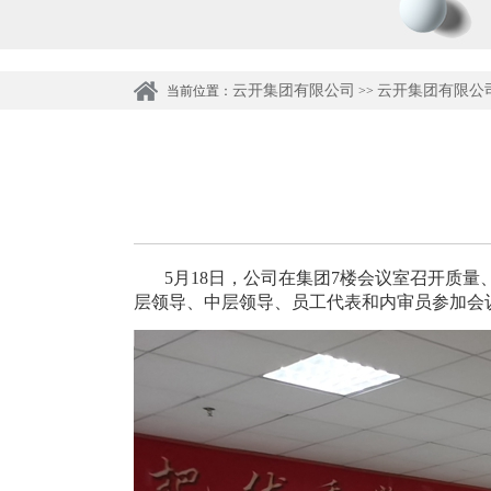
云开集团有限公司
云开集团有限公
当前位置：
>>
5月18日，公司在集团7楼会议室召开质量
层领导、中层领导、员工代表和内审员参加会