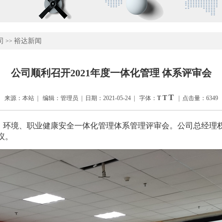
司
裕达新闻
>>
公司顺利召开2021年度一体化管理 体系评审会
T
T
来源：本站 | 编辑：管理员 | 日期：2021-05-24 | 字体：
T
| 点击量：6349
、环境、职业健康安全一体化管理体系管理评审会。公司总经理
议。