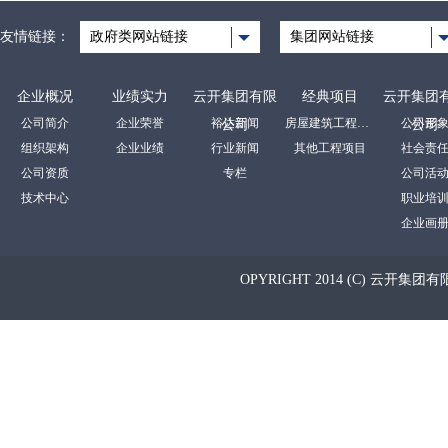
友情链接：
政府类网站链接
集团网站链接
企业概况
业绩实力
云开集团有限
经典项目
云开集团
公司简介
企业荣誉
裕达新闻
房屋建筑工程项目
公司形
公司
公司
组织架构
企业业绩
行业新闻
其他工程项目
社会责
公司资质
专栏
公司活
技术中心
职业培
企业画
OPYRIGHT 2014 (C) 云开集团有