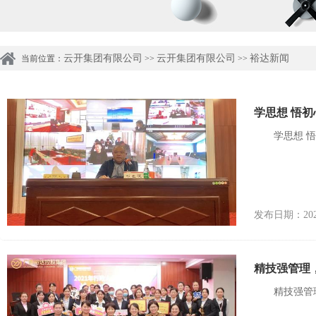
云开集团有限公司
云开集团有限公司
裕达新闻
当前位置：
>>
>>
学思想 悟
学思想 
发布日期：
20
精技强管理
精技强管