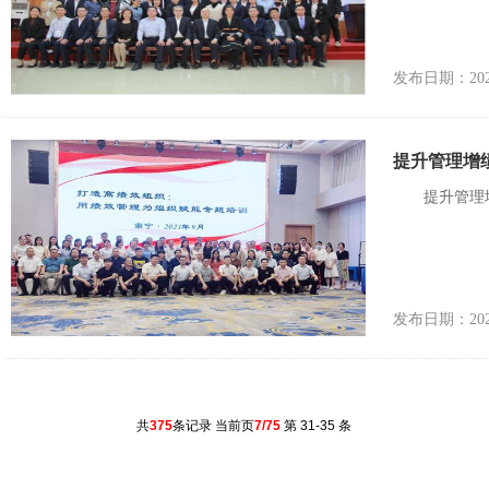
发布日期：
20
提升管理增
提升管理
发布日期：
20
共
375
条记录 当前页
7/75
第 31-35 条