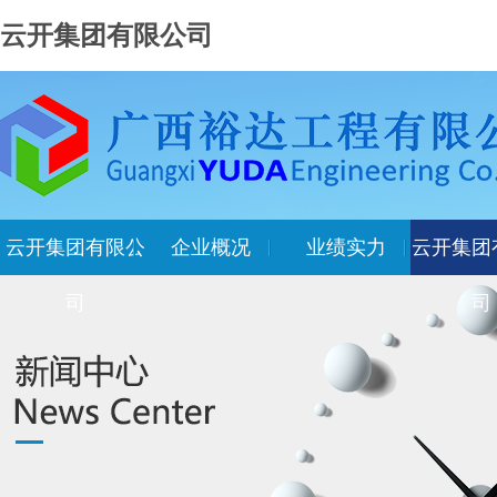
云开集团有限公司
云开集团有限公
企业概况
业绩实力
云开集团
司
司