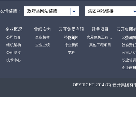
友情链接：
政府类网站链接
集团网站链接
企业概况
业绩实力
云开集团有限
经典项目
云开集团
公司简介
企业荣誉
裕达新闻
房屋建筑工程项目
公司形
公司
公司
组织架构
企业业绩
行业新闻
其他工程项目
社会责
公司资质
专栏
公司活
技术中心
职业培
企业画
OPYRIGHT 2014 (C) 云开集团有