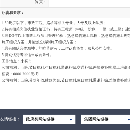
传 真：
职责和要求：
1.50周岁以下，市政工程、路桥等相关专业，大专及以上学历；
2.持有相关岗位执业资格证书，持有工程师（中级）职称、一级（或二级）建
3.具备5年以上市政工程项目管理经验，熟悉建筑施工流程，熟悉建筑施工
施工组织方案，并能独立编制施工组织方案；
4.具有团队合作精神，能吃苦耐劳，工作认真负责；服从公司安排。
5.特别优秀者可适当放宽条件。
工作地点：来宾市
公司福利：五险,节日福利,生日福利,通讯补贴,交通补贴,差旅费补贴,员工培训,
薪资：6000-7000元/月
公司福利：五险,带薪年假,绩效奖金,节日福利,生日福利,通讯补贴,差旅费补贴
友情链接：
政府类网站链接
集团网站链接