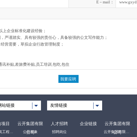
E－mail：
www.gxyd
年以上企业标准化建设经验；
则，严谨踏实、具有较强的责任心，具备较强的公文写作能力；
司经营需要，草拟企业行政管理制度；
通讯补贴,差旅费补贴,员工培训,包吃,包住
网站链接
友情链接
典项目
云开集团有限
人才招聘
企业链接
云开集团有限
房屋建筑工程项目
公司形象
招聘岗位
云开集团有限公司
公司
公司