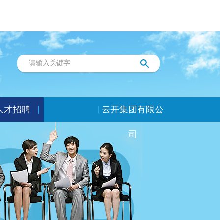
人才招聘
云开集团有限公
司