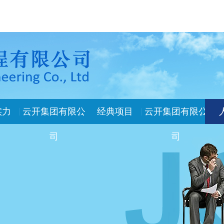
实力
云开集团有限公
经典项目
云开集团有限公
司
司