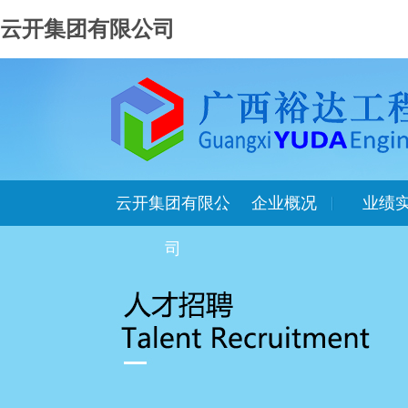
云开集团有限公司
云开集团有限公
企业概况
业绩
司