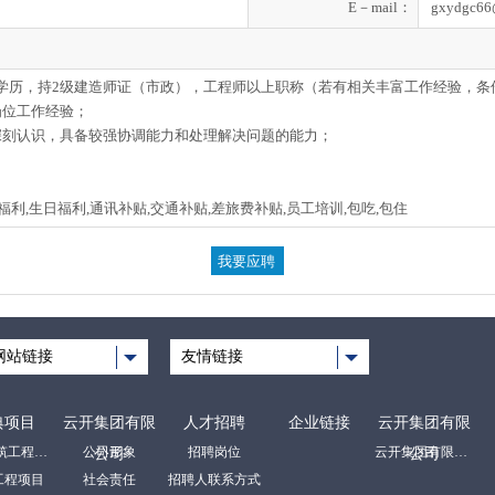
E－mail：
gxydgc66
以上学历，持2级建造师证（市政），工程师以上职称（若有相关丰富工作经验，
岗位工作经验；
深刻认识，具备较强协调能力和处理解决问题的能力；
日福利,生日福利,通讯补贴,交通补贴,差旅费补贴,员工培训,包吃,包住
网站链接
友情链接
典项目
云开集团有限
人才招聘
企业链接
云开集团有限
房屋建筑工程项目
公司形象
招聘岗位
云开集团有限公司
公司
公司
工程项目
社会责任
招聘人联系方式