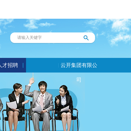
人才招聘
云开集团有限公
司