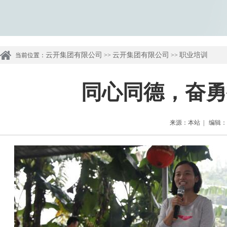
云开集团有限公司
云开集团有限公司
职业培训
当前位置：
>>
>>
同心同德，奋勇
来源：本站 | 编辑：管理