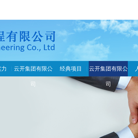
实力
云开集团有限公
经典项目
云开集团有限公
司
司