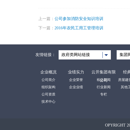
上一篇：
公司参加消防安全知识培训
下一篇：
2016年农民工用工管理培训
友情链接：
政府类网站链接
集团
企业概况
业绩实力
云开集团有限
经
公司简介
企业荣誉
裕达新闻
公司
组织架构
企业业绩
行业新闻
其他
公司资质
专栏
技术中心
OPYRIGHT 