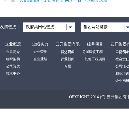
下一篇：
党支部组织全体党员开展“两学一做”学习教育活动
友情链接：
政府类网站链接
集团网站链接
企业概况
业绩实力
云开集团有限
经典项目
云开集团
公司简介
企业荣誉
裕达新闻
房屋建筑工程项目
公司形
公司
公司
组织架构
企业业绩
行业新闻
其他工程项目
社会责
公司资质
专栏
公司活
技术中心
职业培
企业画
OPYRIGHT 2014 (C) 云开集团有