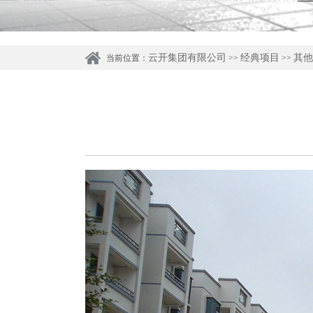
云开集团有限公司
经典项目
其他
当前位置：
>>
>>