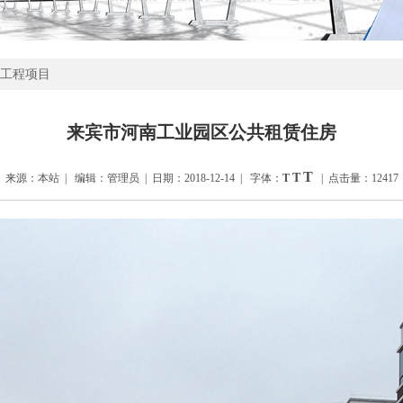
工程项目
来宾市河南工业园区公共租赁住房
T
T
来源：本站 | 编辑：管理员 | 日期：2018-12-14 | 字体：
T
| 点击量：12417