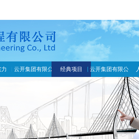
实力
云开集团有限公
经典项目
云开集团有限公
司
司