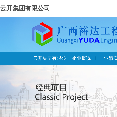
云开集团有限公司
云开集团有限公
企业概况
业绩
司