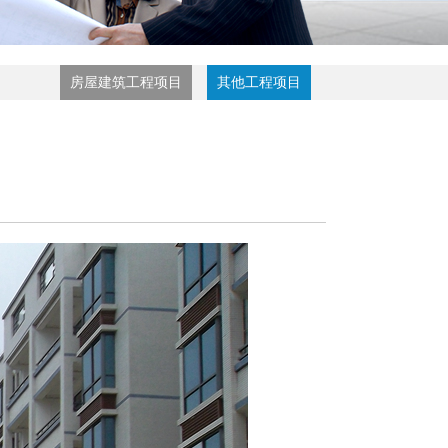
房屋建筑工程项目
其他工程项目