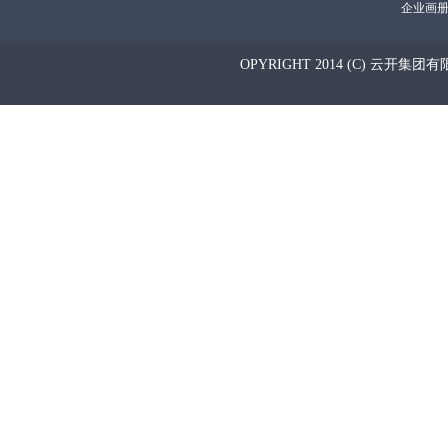
企业画
OPYRIGHT 2014 (C) 云开集团有