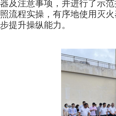
器及注意事项，并进行了示范
照流程实操，有序地使用灭火
步提升操纵能力。