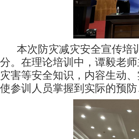
本次防灾减灾安全宣传培训
分。在理论培训中，谭毅老师
灾害等安全知识，内容生动、
使参训人员掌握到实际的预防