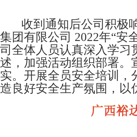
收到通知后公司积极
集团有限公司 2022年“
司全体人员认真深入学习
述，加强活动组织部署。
实。开展全员安全培训，
造良好安全生产氛围，以