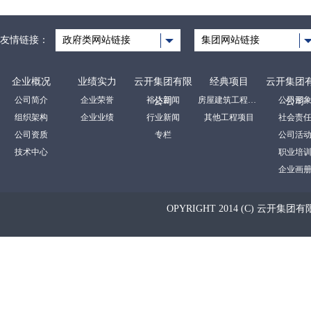
友情链接：
政府类网站链接
集团网站链接
企业概况
业绩实力
云开集团有限
经典项目
云开集团
公司简介
企业荣誉
裕达新闻
房屋建筑工程项目
公司形
公司
公司
组织架构
企业业绩
行业新闻
其他工程项目
社会责
公司资质
专栏
公司活
技术中心
职业培
企业画
OPYRIGHT 2014 (C) 云开集团有