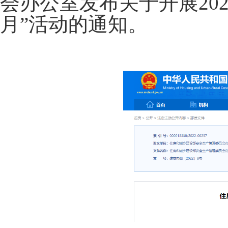
会办公室发布关于开展20
月”活动的通知。