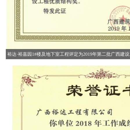
裕达·裕嘉园1#楼及地下室工程评定为2019年第二批广西建