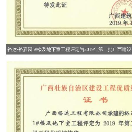
裕达·裕嘉园5#楼及地下室工程评定为2019年第二批广西建