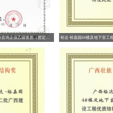
开拓新业务 喜获新资质 ——云开集团有限公司 喜获工程造价咨询企业乙级资质（暂定一年）
裕达·裕嘉园6#楼及地下室工