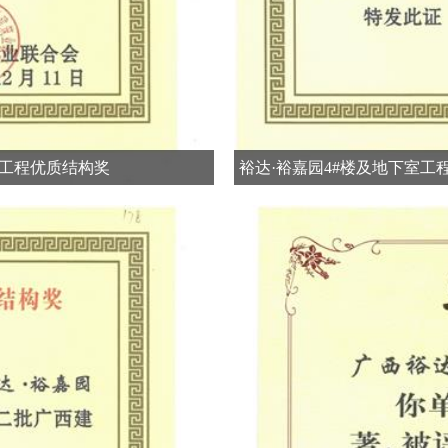
设工程优质结构奖
裕达·裕嘉园4#楼及地下室工