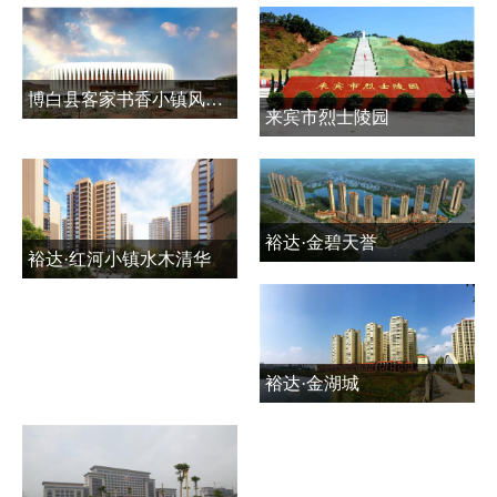
博白县客家书香小镇风情商贸城公共基础设施建设项目
来宾市烈士陵园
裕达·金碧天誉
裕达·红河小镇水木清华
裕达·金湖城