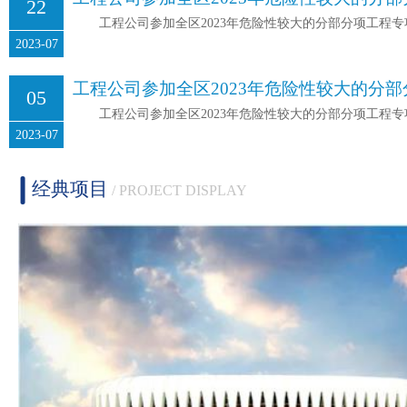
22
工程公司参加全区2023年危险性较大的分部分项工程
2023-07
工程公司参加全区2023年危险性较大的分
05
工程公司参加全区2023年危险性较大的分部分项工程
2023-07
经典项目
/ PROJECT DISPLAY