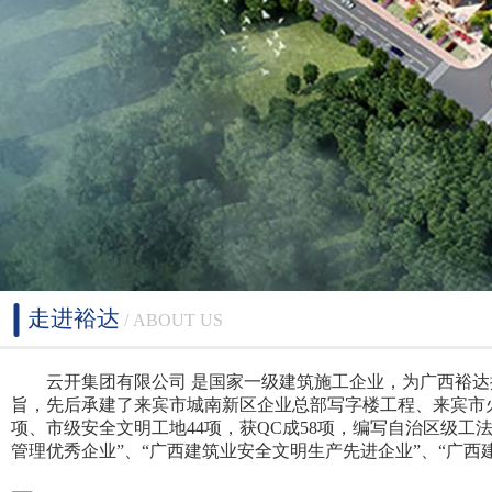
走进裕达
/ ABOUT US
云开集团有限公司 是国家一级建筑施工企业，为广西裕达
旨，先后承建了来宾市城南新区企业总部写字楼工程、来宾市火
项、市级安全文明工地44项，获QC成58项，编写自治区级工
管理优秀企业”、“广西建筑业安全文明生产先进企业”、“广西