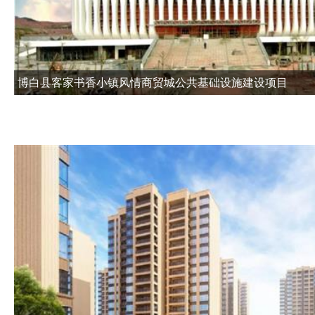
博白县客家书香小镇风情商贸城公共基础设施建设项目