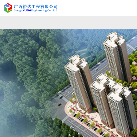
云开集团有限公司