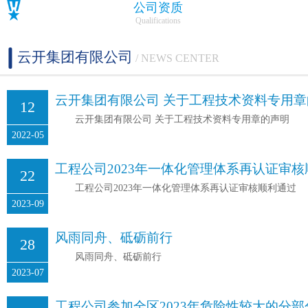
公司资质
Qualifications
云开集团有限公司
/ NEWS CENTER
云开集团有限公司 关于工程技术资料专用章
12
云开集团有限公司 关于工程技术资料专用章的声明
2022-05
工程公司2023年一体化管理体系再认证审
22
工程公司2023年一体化管理体系再认证审核顺利通过
2023-09
风雨同舟、砥砺前行
28
风雨同舟、砥砺前行
2023-07
工程公司参加全区2023年危险性较大的分