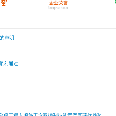
企业荣誉
Enterprise honor
的声明
核顺利通过
部分项工程专项施工方案编制技能竞赛喜获优胜奖